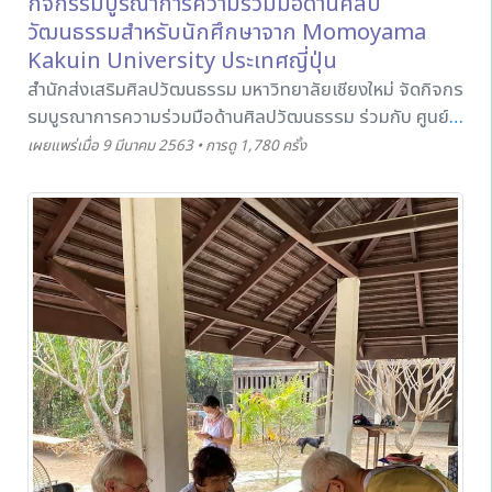
กิจกรรมบูรณาการความร่วมมือด้านศิลป
วัฒนธรรมสำหรับนักศึกษาจาก Momoyama
Kakuin University ประเทศญี่ปุ่น
สำนักส่งเสริมศิลปวัฒนธรรม มหาวิทยาลัยเชียงใหม่ จัดกิจกร
รมบูรณาการความร่วมมือด้านศิลปวัฒนธรรม ร่วมกับ ศูนย์
บริการวิชาการมนุษยศาสตร์ คณะมนุษยศาสตร์ มหาวิทยาลัย
เผยแพร่เมื่อ 9 มีนาคม 2563 • การดู 1,780 ครั้ง
เชียงใหม่ ภายใต้โครงการอบรมภาษาอังกฤษและทัศนศึกษา
สำหรับนักศึกษาจาก Momoyama Kakuin University
ประเทศญี่ปุ่น โดยมีการฝึกอบรมเชิงปฏิบัติการ "การทำขนม
และอาหารล้านนา" และ "การวาดภาพบนพัด" ให้แก่นักศึกษา
ในโครงการดังกล่าว เพื่อให้นักศึกษามีความรู้ และสามารถนำ
ไปต่อยอดในการศึกษาด้านศิลปวัฒนธรรมต่อไปได้ ทั้งนี้ โดย
ฝึกอบรม ณ พิพิธภัณฑ์เรือนโบราณล้านนา มหาวิทยาลัย
เชียงใหม่ ในวันที่ 9 มีนาคม 2563