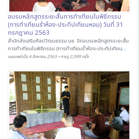
อบรมหลักสูตรระยะสั้นการทำเทียนในพิธีกรรม
(การทำเทียนร่ำห้อง-ประทีปเทียนหอม) วันที่ 31
กรกฎาคม 2563
สำนักส่งเสริมศิลปวัฒนธรรม มช. จัดอบรมหลักสูตรระยะสั้น
การทำเทียนในพิธีกรรม (การทำเทียนร่ำห้อง-ประทีปเทียน
หอม) โดยมีวิทยากรคือ ครูอุสา ศรีสุวรรณ เป็นผู้ถ่ายทอด
เผยแพร่เมื่อ 4 สิงหาคม 2563 • การดู 2,099 ครั้ง
องค์ความรู้ วัตถุดิบ และขั้นตอนวิธีการทำทำเทียนร่ำห้องและ
ประทีปเทียนหอม โดยมีผู้สนใจเข้าร่วมหลักสูตรดังกล่าว ในวัน
ที่ 31 กรกฎาคม 2563 ณ เฮือนอนุสารสนทรกิจ พิพิธภัณฑ์
เรือนโบราณล้านนา มช.