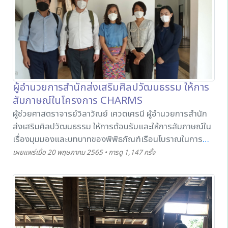
ศาสตราจารย์กานต์ คำแก้ว และอาจารย์ภูมิ ทรัพย์ไพบูลย์กิจ
นอกจากนี้ ในส่วนของการฝึกปฏิบัติลงมือจริง ยังมีทีมสล่า
ทนันชัย บุญเทียม และคณะ ที่เป็นผู้มีความรู้ความชำนาญใน
การสร้างเรือนไม้ไผ่ ซึ่งการฝึกอบรมเชิงปฏิบัติการในครั้งนี้มี
3 หัวข้อ ประกอบด้วย 1. โครงสร้างของเรือนและการจักตอก
เพื่อเป็นวัสดุมัดยึด 2. งานหลังคากับพื้น 3. งานผนังกับส่วน
ตกแต่ง โดยมีผู้เข้าร่วมโครงการ จำนวน 95 คน ได้แก่
ผู้อำนวยการสำนักส่งเสริมศิลปวัฒนธรรม ให้การ
นักศึกษาสาขาด้านสถาปัตยกรรม และนักศึกษาที่สนใจ จาก
สัมภาษณ์ในโครงการ CHARMS
มหาวิทยาลัยเทคโนโลยีราชมงคลล้านนา เชียงใหม่
ผู้ช่วยศาสตราจารย์วิลาวัณย์ เศวตเศรนี ผู้อำนวยการสำนัก
มหาวิทยาลัยเชียงใหม่ มหาวิทยาลัยราชภัฏเชียงใหม่
ส่งเสริมศิลปวัฒนธรรม ให้การต้อนรับและให้การสัมภาษณ์ใน
มหาวิทยาลัยพะเยา และมหาวิทยาลัยศิลปากร หลังจากที่มีการ
เรื่องมุมมองและบทบาทของพิพิธภัณฑ์เรือนโบราณในการ
เรียนรู้เทคนิคในงานสถาปัตยกรรมเรือนเครื่องผูกและฝึก
สืบสานแนวทางการอนุรักษ์สถาปัตยกรรมพื้นถิ่นล้านนา แก่
เผยแพร่เมื่อ 20 พฤษภาคม 2565 • การดู 1,147 ครั้ง
ปฏิบัติเสร็จสิ้นแล้ว เรือนเครื่องผูกหลังนี้จะถูกจัดแสดงไว้ ณ
คณะผู้ทำวิจัยในโครงการ Carrying heritage buildings
พิพิธภัณฑ์เรือนโบราณล้านนา มหาวิทยาลัยเชียงใหม่ เพื่อ
as part of urban regions into a modern and
สร้างประโยชน์ทางการศึกษา การเรียนรู้ และการท่องเที่ยวเชิง
energy-efficient society (CHARMS ) จากประเทศ
วัฒนธรรมต่อไป
เยอรมัน โดยมีสถาบันนโยบายสาธารณะ มหาวิทยาลัยเชียงใหม่
ผู้ดำเนินโครงการหลักในประเทศไทย โดยการสัมภาษณ์ดัง