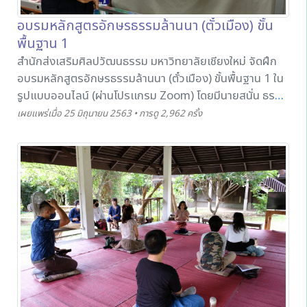
อบรมหลักสูตรอักษรธรรมล้านนา (ตั๋วเมือง) ขั้น
พื้นฐาน 1
สำนักส่งเสริมศิลปวัฒนธรรม มหาวิทยาลัยเชียงใหม่ จัดฝึก
อบรมหลักสูตรอักษรธรรมล้านนา (ตั๋วเมือง) ขั้นพื้นฐาน 1 ใน
รูปแบบออนไลน์ (ผ่านโปรเเกรม Zoom) โดยมีนายสนั่น ธร
รมธิ (ผู้เชี่ยวชาญด้านอักษรธรรมล้านนา) เป็นวิทยากร
เผยแพร่เมื่อ 25 มิถุนายน 2563 • การดู 2,962 ครั้ง
บรรยาย โดยสูตรอักษรนี้ได้เปิดสอนให้กับผู้สนใจได้เข้ามา
เรียนรู้ โดยใช้ระยะเวลาในการฝึกอบรมตลอดหลักสูตร จำนวน
24 ชั่วโมง หลังจากจบหลักสูตรแล้ว ผู้เข้าร่วมจะสามารถนำ
ความรู้ที่ได้ไปประยุกต์ใช้ให้เกิดประโยชน์ในด้านต่างๆ ต่อไป