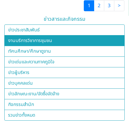
(current)
1
2
3
>
มหาวิทยาลัยเชียงใหม่ โดยมี ดร.นฤพนธ์ ด้วงวิเศษ หัวหน้า
กลุ่มงานวิจัยและพัฒนาศูนย์มานุษยวิทยาสิรินธร (องค์การ
ข่าวสารและกิจกรรม
มหาชน) เป็นผู้กล่าวปาฐกถา เรื่อง มานุษยวิทยาทัศนา การ
ศึกษาวัฒนธรรมยุคดิจิทัล" พร้อมด้วยคณะวิทยากร ผู้ทรง
ข่าวประชาสัมพันธ์
คุณวุฒิ ได้นำเสนอโครงการ บรรยาย และนำเสนอข้อมูล
งานบริการวิชาการชุมชน
โครงการด้านมานุษยวิทยาภายใต้โครงการดังกล่าว ในวันที่ 31
สิงหาคม 2562 ณ ห้องประชุม สำนักส่งเสริมศิลปวัฒนธรรม
ทัศนศึกษา/ศึกษาดูงาน
มหาวิทยาลัยเชียงใหม่
ข่าวเด่นและความภาคภูมิใจ
ข่าวผู้บริหาร
ข่าวบุคคลเด่น
ข่าวลักษณะงาน/จัดซื้อจัดจ้าง
กิจกรรมสำนัก
รวมข่าวทั้งหมด