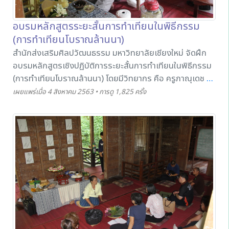
อบรมหลักสูตรระยะสั้นการทำเทียนในพิธีกรรม
(การทำเทียนโบราณล้านนา)
สำนักส่งเสริมศิลปวัฒนธรรม มหาวิทยาลัยเชียงใหม่ จัดฝึก
อบรมหลักสูตรเชิงปฏิบัติการระยะสั้นการทำเทียนในพิธีกรรม
(การทำเทียนโบราณล้านนา) โดยมีวิทยากร คือ ครูภาณุเดช อา
ภิชัย เป็นผู้ถ่ายทอดองค์ความรู้ ขั้นตอน และวิธีการทำเทียนใน
เผยแพร่เมื่อ 4 สิงหาคม 2563 • การดู 1,825 ครั้ง
พิธีกรรม และการนำเทียนไปบูชาทางพิธีกรรมต่างๆ โดยมีผู้
สนใจเข้าร่วมหลักสูตรดังกล่าว ในวันที่ 1 สิงหาคม 2563 ณ
เรือนทรงปั้นหยา (อนุสารสุนทร) พิพิธภัณฑ์เรือนโบราณล้าน
นา มช.