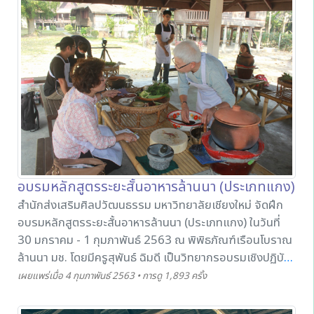
ไทยและต่างชาติที่เข้าชมพิพิธภัณฑ์เรือนโบราณล้านนา เพื่อจะ
ได้นำความรู้ไปใช้ประโยชน์หรือต่อยอดต่อไปได้
อบรมหลักสูตรระยะสั้นอาหารล้านนา (ประเภทแกง)
สำนักส่งเสริมศิลปวัฒนธรรม มหาวิทยาลัยเชียงใหม่ จัดฝึก
อบรมหลักสูตรระยะสั้นอาหารล้านนา (ประเภทแกง) ในวันที่
30 มกราคม - 1 กุมภาพันธ์ 2563 ณ พิพิธภัณฑ์เรือนโบราณ
ล้านนา มช. โดยมีครูสุพันธ์ ฉิมดี เป็นวิทยากรอบรมเชิงปฏิบัติ
การเกี่ยวกับวิธีทำอาหารและเทคนิคในการทำอาหารล้านนา
เผยแพร่เมื่อ 4 กุมภาพันธ์ 2563 • การดู 1,893 ครั้ง
(ประเภทแกง) อาทิ แกงแคจิ๊นหมู แกงสะแล และแกงผักกาด
ใส่จิ๊นไก่ ให้แก่ผู้เข้าร่วมอบรม และนักท่องเที่ยวทั้งชาวไทยและ