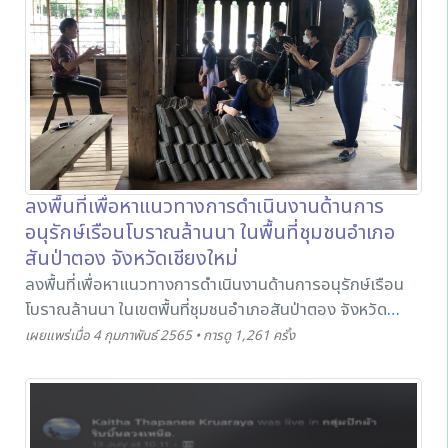
กล่าวมีวัตถุประสงค์เพื่อนำข้อมูลไปพัฒนากลยุทธ์ในการสร้าง
Thermal Comfort (ภาวะน่าสบาย) ของอาคารไม้โบราณฝน
เขตตัวเมือง จ.เชียงใหม่ โดยผ่านกระบวนการวางแผนและ
ประยุกต์ใช้ความรู้ท้องถิ่นและแนวคิดความยั่งยืนในการดูแล
รักษาบ้านไม้ เพื่อเป็นข้อมูลให้กับคณะผู้วิจัยต่อไป ในวันที่ 29
เมษายน 2565 ณ สำนักส่งเสริมศิลปวัฒนธรรม มหาวิทยาลัย
เชียงใหม่
ลงพื้นที่เพื่อหาแนวทางการดำเนินงานด้านการ
อนุรักษ์เรือนโบราณล้านนา ในพื้นที่ชุมชนอำเภอ
สันป่าตอง จังหวัดเชียงใหม่
ลงพื้นที่เพื่อหาแนวทางการดำเนินงานด้านการอนุรักษ์เรือน
โบราณล้านนา ในเขตพื้นที่ชุมชนอำเภอสันป่าตอง จังหวัด
เชียงใหม่ ในวันที่ 20 สิงหาคม 2564
เผยแพร่เมื่อ 4 กุมภาพันธ์ 2565 • การดู 1,261 ครั้ง