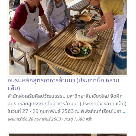
อบรมหลักสูตรอาหารล้านนา (ประเภทปิ้ง หลาม
แอ็บ)
สำนักส่งเสริมศิลปวัฒนธรรม มหาวิทยาลัยเชียงใหม่ จัดฝึก
อบรมหลักสูตรระยะสั้นอาหารล้านนา (ประเภทปิ้ง หลาม แอ็บ)
ในวันที่ 27 - 29 กุมภาพันธ์ 2563 ณ พิพิธภัณฑ์เรือนโบราณ
ล้านนา มช. โดยมีครูสุพันธ์ ฉิมดี เป็นวิทยากรอบรมเชิงปฏิบัติ
เผยแพร่เมื่อ 28 กุมภาพันธ์ 2563 • การดู 1,688 ครั้ง
การเกี่ยวกับวิธีทำอาหารและเทคนิคในการทำอาหารล้านนาให้
แก่ผู้เข้ารับการฝึกอบรม รวมทั้งให้ความรู้นักท่องเที่ยวชาว