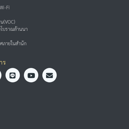
Wi-Fi
รียน(VOC)
อนโบราณล้านนา
ศภายในสำนัก
สาร