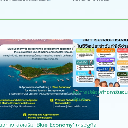
มช. ก็ช่วยลดโลกร้อนได้นะ
ลดการปล่อยก๊าซคาร์บอน
ง่ายๆ
นวทาง ส่งเสริม 'Blue Economy' เศรษฐกิจ