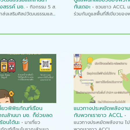
างสรรค์ มช.
กันเถอะ
• กิจกรรม 5 ส.
• ชวนชาว ACCL 
กส่งเสริมศิลปวัฒนธรรมและ
ร่วมกันดูแลพื้นที่สีเขียวขอ
นาสร้างสรรค์ มช.
เรากันเถอะ
ี่ยวพิพิธภัณฑ์เรือน
แนวทางประหยัดพลังงาน
ล้านนา มช. ก็ช่วยลด
กับพวกเราชาว ACCL
•
ร้อนได้นะ
• มาเที่ยว
แนวทางประหยัดพลังงาน ไป
ธภัณฑ์เรือนโบราณล้านนา
พวกเราชาว ACCL