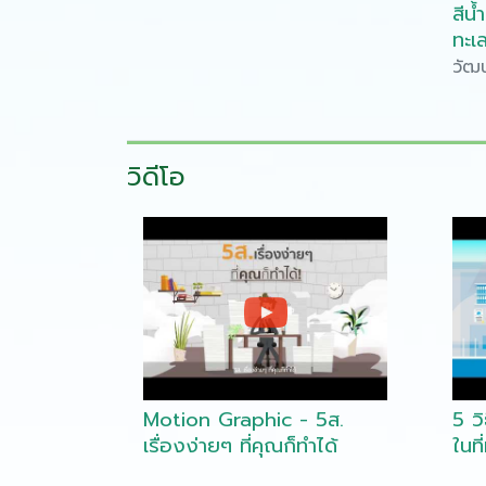
สีน
พิพิธภัณฑ์เรือนโบราณล้านนา
ทะเ
มช.
วัฒน
Econo
Econ
ทรัพยากรช
วิดีโอ
แวดล้อมทางทะเ
3. ปร
อย่างเป
ปรับปรุงแผ
aca
Motion Graphic - 5ส.
5 ว
เรื่องง่ายๆ ที่คุณก็ทำได้
ในท