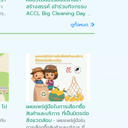
สร้างสรรค์ เข้าร่วมกิจกรรม
มา
ACCL Big Cleaning Day
งพวก
•
ขอเชิญบุคลากรสำนักส่งเสริม
ดูทั้งหมด
ศิลปวัฒนธรรมและล้านนา
สร้างสรรค์ทุกท่านเข้าร่วม
กิจกรรม ACCL Big Cleaning
Day ในวันศุกร์ที่ 7 มีนาคม 2568
ณ สำนักส่งเสริมศิลปวัฒนธรรม
และล้านนาสร้างสรรค์ และพื้นที่
โดยรอบพิพิธภัณฑ์เรือนโบราณ
ล้านนา มช. สอบถามรายละเอียด
เพิ่มเติมได้ที่ หัวหน้างานบริหาร
ทั่วไป โทร. 053 943 635
 ไป
เผยแพร่คู่มือในการเลือกซื้อ
สินค้าและบริการ ที่เป็นมิตรต่อ
สิ่งแวดล้อม
กับ
• เผยแพร่คู่มือใน
การเลือกซื้อสินค้าและบริการ ที่