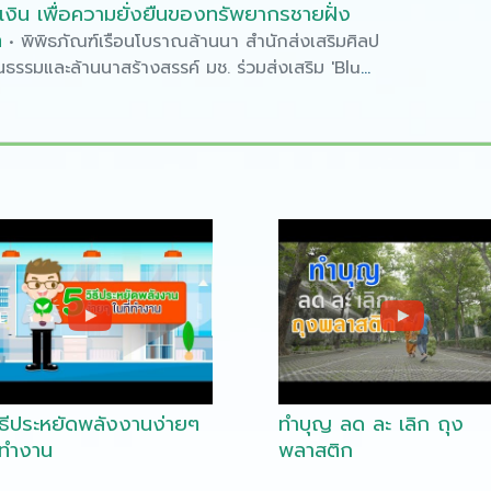
้ำเงิน เพื่อความยั่งยืนของทรัพยากรชายฝั่ง
ล
• พิพิธภัณฑ์เรือนโบราณล้านนา สำนักส่งเสริมศิลป
ธรรมและล้านนาสร้างสรรค์ มช. ร่วมส่งเสริม 'Blue
my' ด้วย 5 แนวทาง ส่งเสริม 'Blue
omy' เศรษฐกิจสีน้ำเงิน เพื่อความยั่งยืนของ
ายฝั่งทะเล 1. ตระหนักและระบุปัญหาสิ่ง
ล 2. ส่งเสริมการให้ความรู้เรื่องทางทะเล
ะยุกต์ใช้เทคโนโลยีทางทะเลสมัยใหม่ 4. ทำงาน
็นระบบในทุกภาคส่วน 5. วัดผล เพื่อพัฒนา
นต่อไป ขอบคุณข้อมูลจาก https://tat-
demy.web.app/th/publish/article/21b65b2c-
b467-42d6-99c2-febfca1805f3
ิธีประหยัดพลังงานง่ายๆ
ทำบุญ ลด ละ เลิก ถุง
ี่ทำงาน
พลาสติก