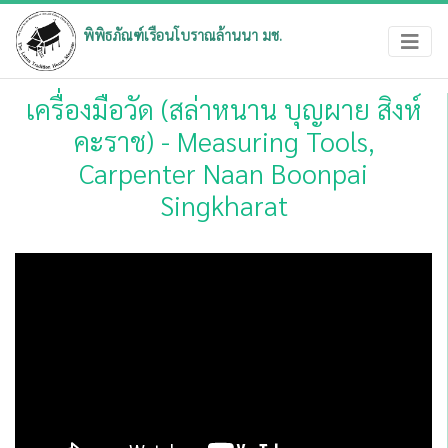
×
บทความเป็นประโยชน์ต่อท่าน
พิพิธภัณฑ์เรือนโบราณล้านนา มช.
ให้คะแนนบทความนี้โดยการคลิกที่รูปดาว
มากที่สุด = 5 ดาว
เครื่องมือวัด (สล่าหนาน บุญผาย สิงห์
คะราช) - Measuring Tools,
Carpenter Naan Boonpai
Singkharat