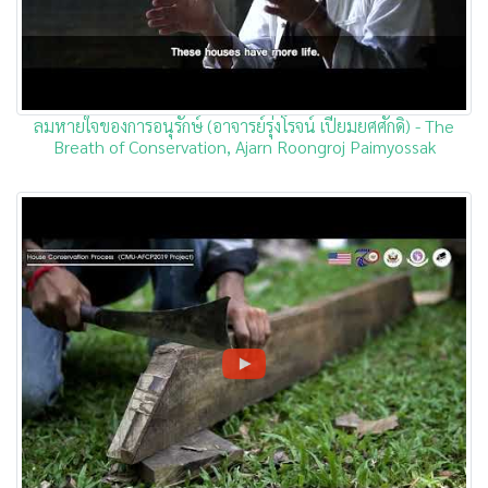
ลมหายใจของการอนุรักษ์ (อาจารย์รุ่งโรจน์ เปี่ยมยศศักดิ์) - The
Breath of Conservation, Ajarn Roongroj Paimyossak