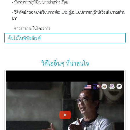
- นิทรรศการภูมิปัญญาสล่าสร้างเรือน
- วีดิทัศน์ “ถอดบทเรียนการซ่อมแซมสู่แม่แบบการอนุรักษ์เรือนโบราณล้าน
นา"
- ข่าวสารภายในโครงการ
ต้นไม้ในพิพิธภัณฑ์
วิดีโออื่นๆ ที่น่าสนใจ