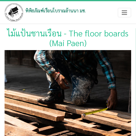
×
พิพิธภัณฑ์เรือนโบราณล้านนา มช.
บทความเป็นประโยชน์ต่อท่าน
ให้คะแนนบทความนี้โดยการคลิกที่รูปดาว
ไม้แป้นชานเรือน - The floor boards
มากที่สุด = 5 ดาว
(Mai Paen)
คลิกที่ดาวเพื่อให้คะแนน